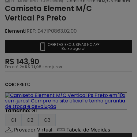
EL
Masculino
Camisetas
Camiseta Element M/C Vertical Ps Preto
Camiseta Element M/C
Vertical Ps Preto
Element
|
REF
:
E471P0863.02.00
OFERTAS EXCLUSIVAS NO APP
Baixe agora!
R$
143
,
90
Em até
2
x
R$
71
,
95
sem juros
COR:
PRETO
Tamanho
:
G1
G1
G2
G3
Provador Virtual
Tabela de Medidas