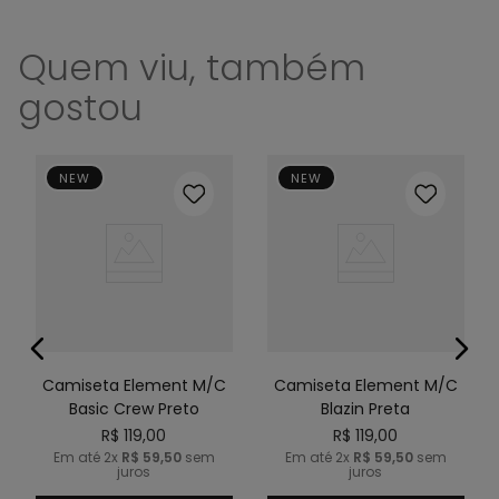
Quem viu, também
gostou
NEW
NEW
Camiseta Element M/C
Camiseta Element M/C
Basic Crew Preto
Blazin Preta
R$
119
,
00
R$
119
,
00
Em até
2
x
R$
59
,
50
sem
Em até
2
x
R$
59
,
50
sem
juros
juros