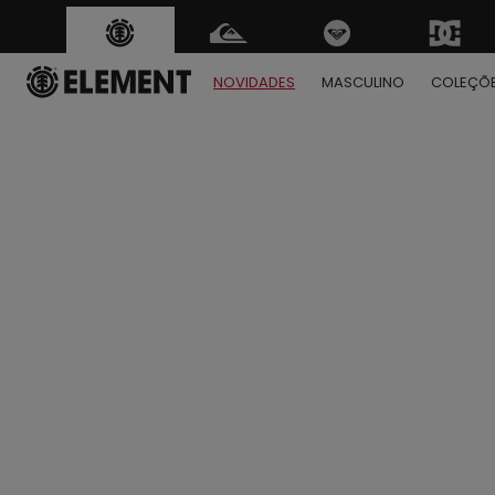
NOVIDADES
MASCULINO
COLEÇÕ
1
2
3
4
5
6
7
8