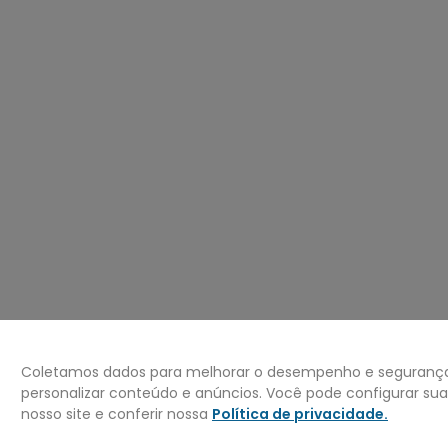
º
mochila
0
º
bermuda
Coletamos dados para melhorar o desempenho e segurança 
personalizar conteúdo e anúncios. Você pode configurar su
nosso site e conferir nossa
Política de privacidade
.