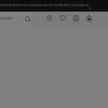
ra todo Brasil nas compras acima de R$ 499 | Consulte as
ocurando?