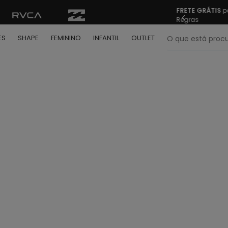
FRETE GRÁTIS
pa
Regras
O que está pr
ES
SHAPE
FEMININO
INFANTIL
OUTLET
termos mais buscados
º
bone
º
moletom
º
camiseta
º
regata
º
calça
º
shape
º
jaqueta
º
camisa