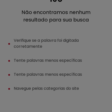
4
º
regata
5
º
calça
Não encontramos nenhum
resultado para sua busca
6
º
shape
7
º
mochila
8
º
camisa
Verifique se a palavra foi digitada
9
º
carteira
corretamente
10
º
jaqueta
Tente palavras menos específicas
Tente palavras menos específicas
Navegue pelas categorias do site