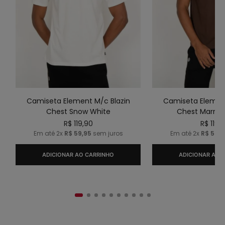
Camiseta Element M/c Blazin
Camiseta Element
Chest Snow White
Chest Marrom
R$
119
,
90
R$
119
,
9
Em até
2
x
R$
59
,
95
sem juros
Em até
2
x
R$
59
,
9
ADICIONAR AO CARRINHO
ADICIONAR AO 