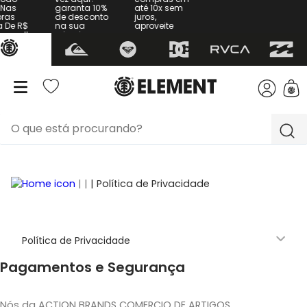
s
garanta 10%
até 10x sem
de desconto
juros,
 R$
na sua
aproveite
sulte
primeira
compra
| Política de Privacidade
Política de Privacidade
Pagamentos e Segurança
Nós da ACTION BRANDS COMERCIO DE ARTIGOS