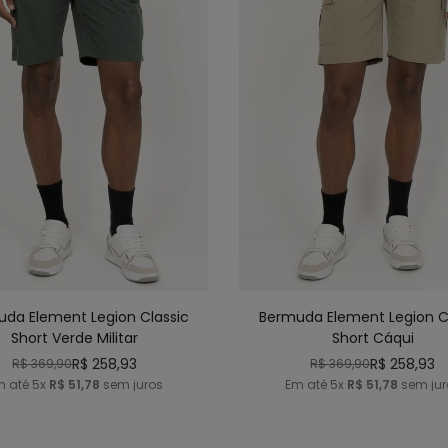
42
44
46
48
40
42
44
46
ICIONAR AO CARRINHO
ADICIONAR AO CARRI
da Element Legion Classic
Bermuda Element Legion C
Short Verde Militar
Short Cáqui
R$
258
,
93
R$
258
,
93
R$
369
,
90
R$
369
,
90
m até
5
x
R$
51
,
78
sem juros
Em até
5
x
R$
51
,
78
sem jur