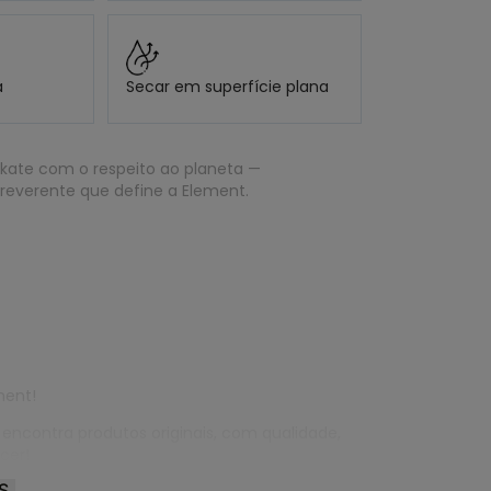
a
Secar em superfície plana
kate com o respeito ao planeta —
rreverente que define a Element.
ment!
 encontra produtos originais, com qualidade,
cer!
S