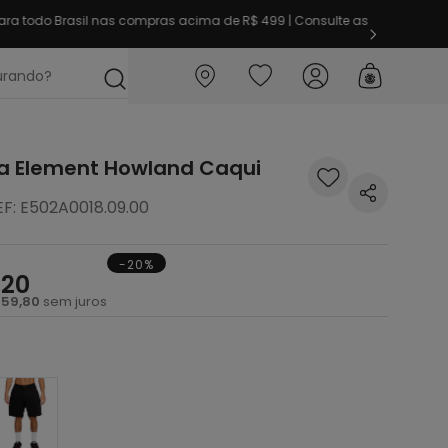
imeira vez aqui? Garanta
10% OFF
em sua 1ª compra
ocurando?
 Element Howland Caqui
EF
:
E502A0018.09.00
-20%
,
20
59
,
80
sem juros