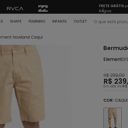
o Brasil nas compras acima de R$ 499 | Consulte as
Sua pr
O que está pr
ES
SHAPE
FEMININO
INFANTIL
OUTLET
ement Howland Caqui
termos mais buscados
Bermuda
º
bone
Element
|
R
º
moletom
º
regata
R$
299
,
00
R$
239
º
camiseta
Em até
4
x
R$
º
calça
COR:
CAQUI
º
shape
º
camisa
º
jaqueta