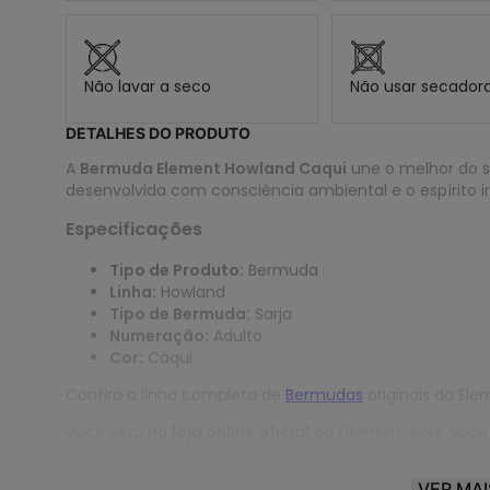
Não lavar a seco
Não usar secador
DETALHES DO PRODUTO
A
Bermuda Element Howland Caqui
une o melhor do s
desenvolvida com consciência ambiental e o espírito i
Especificações
Tipo de Produto:
Bermuda
Linha:
Howland
Tipo de Bermuda:
Sarja
Numeração:
Adulto
Cor:
Cáqui
Confira a linha completa de
Bermudas
originais da Ele
Você está na
loja online oficial
da Element. Aqui, você
garantia e compromisso que só a Element tem a ofere
VER MAI