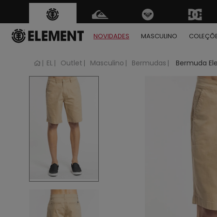
FRETE GRÁTIS
para tod
Regras
NOVIDADES
MASCULINO
COLEÇÕ
EL
Outlet
Masculino
Bermudas
Bermuda El
1
2
3
4
5
6
7
8