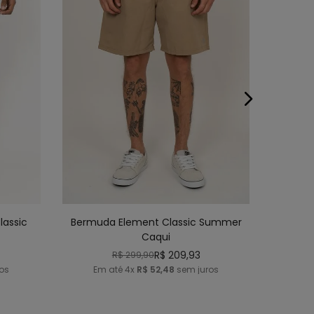
48
P
M
G
GG
NHO
ADICIONAR AO CARRINHO
lassic
Bermuda Element Classic Summer
Caqui
R$
209
,
93
R$
299
,
90
os
Em até
4
x
R$
52
,
48
sem juros