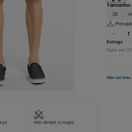
º
mochila
Tamanho
:
0
º
bermuda
38
4
Provado
Não sei meu
peça
Não alvejar a roupa