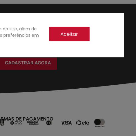
do site, além de
Aceitar
as preferências em
CADASTRAR AGORA
ORMAS DE PAGAMENTO