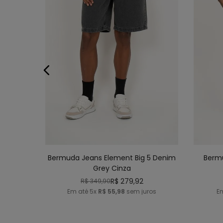
38
40
42
44
46
48
40
ADICIONAR AO CARRINHO
AD
Bermuda Jeans Element Big 5 Denim
Bermu
Grey Cinza
R$
279
,
92
R$
349
,
90
Em até
5
x
R$
55
,
98
sem juros
E