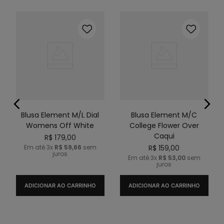
Blusa Element M/L Dial
Blusa Element M/C
Womens Off White
College Flower Over
Caqui
R$
179
,
00
Em até
3
x
R$
59
,
66
sem
R$
159
,
00
juros
Em até
3
x
R$
53
,
00
sem
juros
ADICIONAR AO CARRINHO
ADICIONAR AO CARRINHO