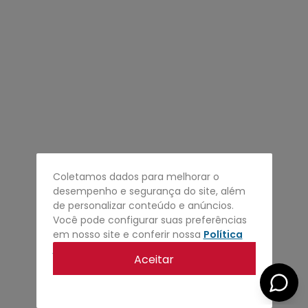
4
º
regata
5
º
calça
6
º
shape
7
º
mochila
8
º
camisa
9
º
jaqueta
10
º
bermuda
Coletamos dados para melhorar o
desempenho e segurança do site, além
de personalizar conteúdo e anúncios.
Você pode configurar suas preferências
em nosso site e conferir nossa
Política
de privacidade
.
Aceitar