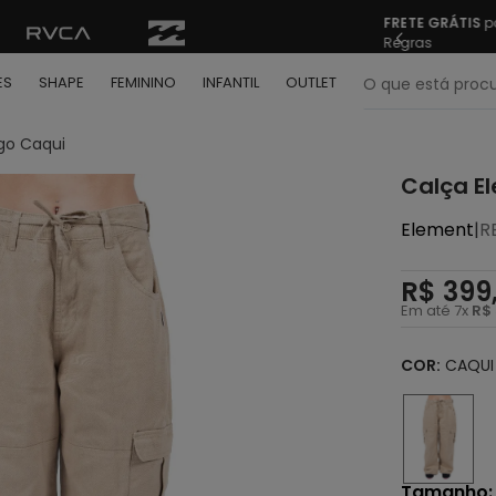
odo Brasil nas compras acima de R$ 499 | Consulte as
Sua 
O que está pr
ES
SHAPE
FEMININO
INFANTIL
OUTLET
go Caqui
termos mais buscados
Calça E
º
bone
Element
|
R
º
camiseta
º
moletom
R$
399
Em até
7
x
R$
º
regata
º
calça
COR:
CAQUI
º
shape
º
mochila
º
camisa
Tamanho
: