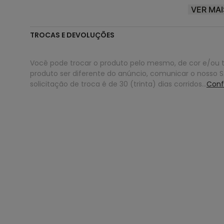
VER MAI
Element® |
POWER TO THE PLANET
⛰️🔥💧🍃
TROCAS E DEVOLUÇÕES
Você pode trocar o produto pelo mesmo, de cor e/ou 
produto ser diferente do anúncio, comunicar o nosso SA
solicitação de troca é de 30 (trinta) dias corridos...
Conf