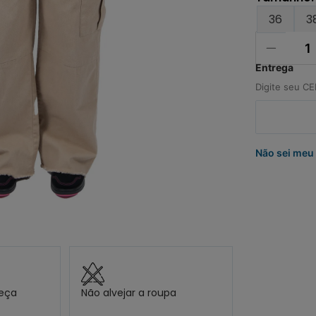
º
jaqueta
36
3
0
º
bermuda
Não sei meu
peça
Não alvejar a roupa