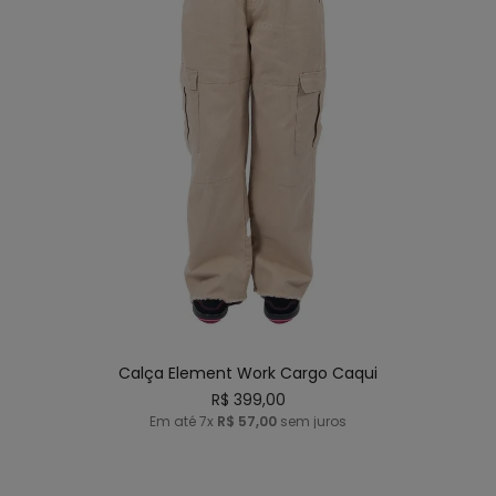
36
38
40
42
ADICIONAR AO CARRINHO
Calça Element Work Cargo Caqui
R$
399
,
00
Em até
7
x
R$
57
,
00
sem juros