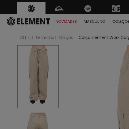
FRETE GRÁTIS
para t
Regras
NOVIDADES
MASCULINO
COLEÇÕ
EL
Feminino
Calças
Calça Element Work Car
1
2
3
4
5
6
7
8