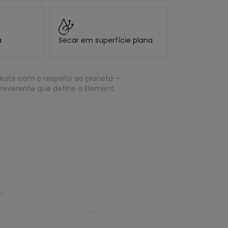
a
Secar em superfície plana
kate com o respeito ao planeta —
rreverente que define a Element.
t!
 encontra produtos originais, com qualidade,
cer!