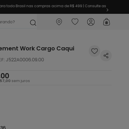
primeira vez aqui? Garanta
10% OFF
em sua 1ª compra
ocurando?
lement Work Cargo Caqui
EF
:
J522A0006.09.00
,
00
57
,
00
sem juros
36