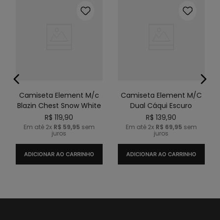
Camiseta Element M/c
Camiseta Element M/C
Blazin Chest Snow White
Dual Cáqui Escuro
R$
119
,
90
R$
139
,
90
Em até
2
x
R$
59
,
95
sem
Em até
2
x
R$
69
,
95
sem
juros
juros
ADICIONAR AO CARRINHO
ADICIONAR AO CARRINHO