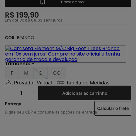
4
º
camiseta
Baixe agora!
5
º
calça
R$
199
,
90
Em até
3
x
R$
66
,
63
sem juros
6
º
shape
7
º
camisa
COR:
BRANCO
8
º
jaqueta
9
º
mochila
Tamanho
:
P
10
º
bermuda
P
M
G
GG
Provador Virtual
Tabela de Medidas
Adicionar ao carrinho
Calcular o frete