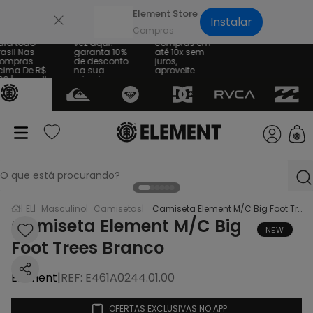
×
Element Store
Instalar
te Grátis
Sua primeira
Parcele suas
ra todo
vez aqui?
compras em
asil Nas
garanta 10%
até 10x sem
mpras
de desconto
juros,
ima De R$
na sua
aproveite
9 | consulte
primeira
 regras
compra
O que está procurando?
EL
Masculino
Camisetas
Camiseta Element M/C Big Foot Trees Branco
termos mais buscados
Camiseta Element M/C Big
NEW
Foot Trees Branco
1
º
bone
2
º
moletom
Element
|
REF
:
E461A0244.01.00
3
º
regata
OFERTAS EXCLUSIVAS NO APP