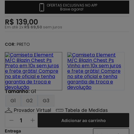
4
º
camiseta
OFERTAS EXCLUSIVAS NO APP
Baixe agora!
5
º
calça
R$
139
,
00
6
º
shape
Em até
2
x
R$
69
,
50
sem juros
7
º
camisa
8
º
jaqueta
COR:
PRETO
9
º
mochila
10
º
bermuda
Tamanho
:
G1
G1
G2
G3
Provador Virtual
Tabela de Medidas
Adicionar ao carrinho