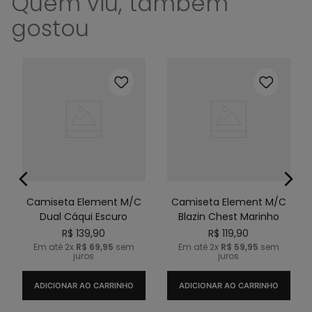
Quem viu, também
gostou
Camiseta Element M/C
Camiseta Element M/C
Dual Cáqui Escuro
Blazin Chest Marinho
R$
139
,
90
R$
119
,
90
Em até
2
x
R$
69
,
95
sem
Em até
2
x
R$
59
,
95
sem
juros
juros
ADICIONAR AO CARRINHO
ADICIONAR AO CARRINHO