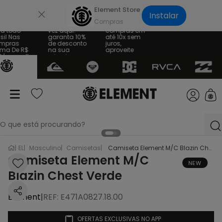
×
Element Store
Instalar
te Grátis
Sua primeira
Parcele suas
a todo
vez aqui?
compras em
sil Nas
garanta 10%
até 10x sem
mpras
de desconto
juros,
ma De R$
na sua
aproveite
 | consulte
primeira
regras
compra
O que está procurando?
EL
Masculino
Camisetas
Camiseta Element M/C Blazin Chest Verde
termos mais buscados
Camiseta Element M/C
NEW
Blazin Chest Verde
1
º
bone
2
º
moletom
Element
|
REF
:
E471A0827.18.00
3
º
camiseta
OFERTAS EXCLUSIVAS NO APP