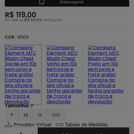
4
º
regata
Baixe agora!
5
º
calça
R$
119
,
00
Em até
2
x
R$
59
,
50
sem juros
6
º
shape
7
º
mochila
COR:
VERDE
8
º
camisa
9
º
carteira
10
º
jaqueta
Tamanho
:
P
P
M
G
GG
Provador Virtual
Tabela de Medidas