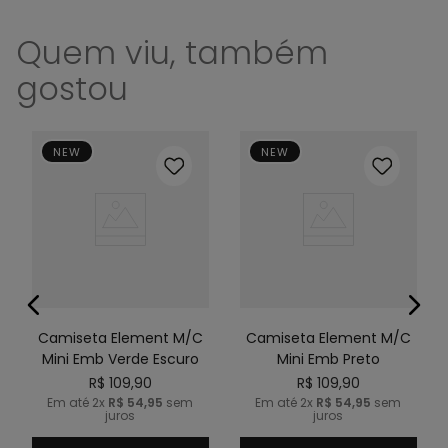
Quem viu, também
gostou
NEW
NEW
Camiseta Element M/C
Camiseta Element M/C
Mini Emb Verde Escuro
Mini Emb Preto
R$
109
,
90
R$
109
,
90
Em até
2
x
R$
54
,
95
sem
Em até
2
x
R$
54
,
95
sem
juros
juros