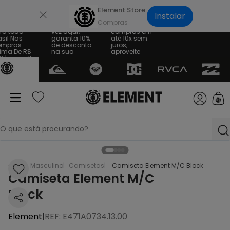
×
Element Store
Instalar
te Grátis
Sua primeira
Parcele suas
a todo
vez aqui?
compras em
sil Nas
garanta 10%
até 10x sem
mpras
de desconto
juros,
ima De R$
na sua
aproveite
 | consulte
primeira
regras
compra
O que está procurando?
termos mais buscados
EL
Masculino
Camisetas
Camiseta Element M/C Block
Camiseta Element M/C
1
º
bone
Block
2
º
moletom
Element
3
º
camiseta
|
REF
:
E471A0734.13.00