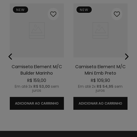
NEW
NEW
Camiseta Element M/C
Camiseta Element M/C
Builder Marinho
Mini Emb Preto
R$
159
,
00
R$
109
,
90
Em até
3
x
R$
53
,
00
sem
Em até
2
x
R$
54
,
95
sem
juros
juros
ADICIONAR AO CARRINHO
ADICIONAR AO CARRINHO