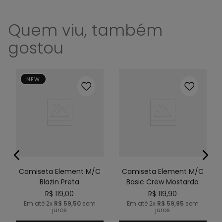
Quem viu, também
gostou
NEW
Camiseta Element M/C
Camiseta Element M/C
Blazin Preta
Basic Crew Mostarda
R$
119
,
00
R$
119
,
90
Em até
2
x
R$
59
,
50
sem
Em até
2
x
R$
59
,
95
sem
juros
juros