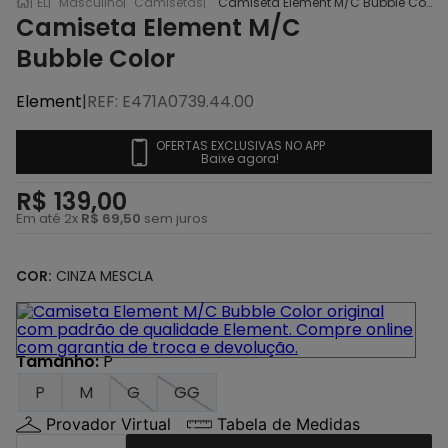
EL
Masculino
Camisetas
Camiseta Element M/C Bubble Color
Camiseta Element M/C
Bubble Color
Element
|
REF
:
E471A0739.44.00
OFERTAS EXCLUSIVAS NO APP
Baixe agora!
R$
139
,
00
Em até
2
x
R$
69
,
50
sem juros
COR:
CINZA MESCLA
Tamanho
:
P
P
M
G
GG
Provador Virtual
Tabela de Medidas