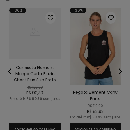
-30%
-30%
s
Camiseta Element
Manga Curta Blazin
Chest Plus Size Preto
R$
129
,
00
Regata Element Cany
R$
90
,
30
Preto
Em até
1
x
R$
90
,
30
sem juros
R$
119
,
90
R$
83
,
93
Em até
1
x
R$
83
,
93
sem juros
ADICIONAR AO CARRINHO
ADICIONAR AO CARRINHO