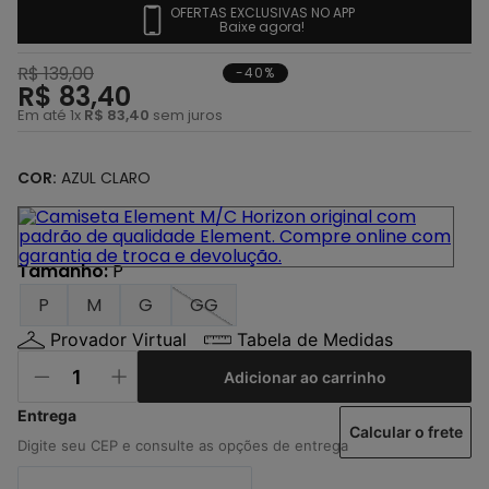
4
º
regata
OFERTAS EXCLUSIVAS NO APP
Baixe agora!
5
º
calça
R$
139
,
00
-40%
6
º
shape
R$
83
,
40
Em até
1
x
R$
83
,
40
sem juros
7
º
jaqueta
8
º
camisa
COR:
AZUL CLARO
9
º
mochila
10
º
bermuda
Tamanho
:
P
P
M
G
GG
Provador Virtual
Tabela de Medidas
Adicionar ao carrinho
Calcular o frete