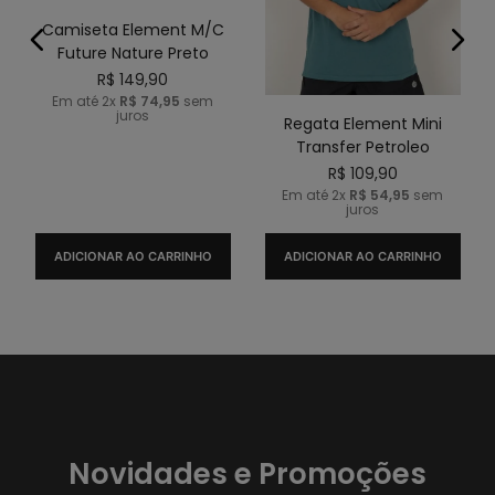
Camiseta Element M/C
Future Nature Preto
R$
149
,
90
Em até
2
x
R$
74
,
95
sem
juros
Regata Element Mini
Transfer Petroleo
R$
109
,
90
Em até
2
x
R$
54
,
95
sem
juros
ADICIONAR AO CARRINHO
ADICIONAR AO CARRINHO
Novidades e Promoções