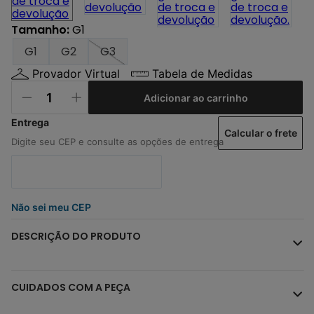
Tamanho
:
G1
G1
G2
G3
Provador Virtual
Tabela de Medidas
Adicionar ao carrinho
Calcular o frete
Não sei meu CEP
DESCRIÇÃO DO PRODUTO
CUIDADOS COM A PEÇA