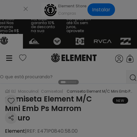
×
Element Store
Instalar
te Grátis
Sua primeira
Parcele suas
a todo
vez aqui?
compras em
sil Nas
garanta 10%
até 10x sem
mpras
de desconto
juros,
ima De R$
na sua
aproveite
 | consulte
primeira
regras
compra
O que está procurando?
EL
Masculino
Camisetas
Camiseta Element M/C Mini Emb Ps Marrom Escuro
termos mais buscados
Camiseta Element M/C
NEW
Mini Emb Ps Marrom
1
º
bone
Escuro
2
º
camiseta
3
º
moletom
Element
|
REF
:
E471P0840.58.00