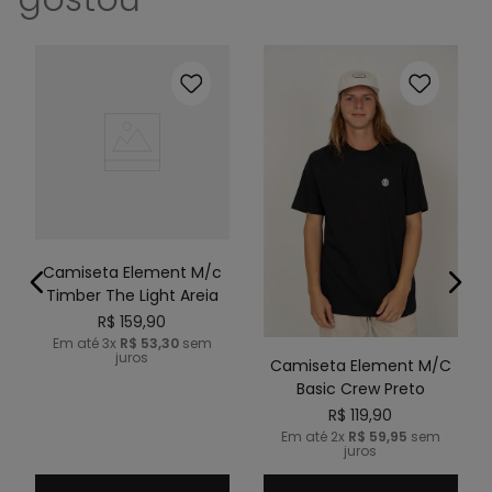
Camiseta Element M/c
Timber The Light Areia
R$
159
,
90
Em até
3
x
R$
53
,
30
sem
juros
Camiseta Element M/C
Basic Crew Preto
R$
119
,
90
Em até
2
x
R$
59
,
95
sem
juros