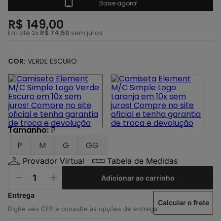
4
º
regata
Baixe agora!
5
º
calça
R$
149
,
00
Em até
2
x
R$
74
,
50
sem juros
6
º
shape
7
º
jaqueta
COR:
VERDE ESCURO
8
º
camisa
9
º
mochila
10
º
carteira
Tamanho
:
P
P
M
G
GG
Provador Virtual
Tabela de Medidas
Adicionar ao carrinho
Calcular o frete