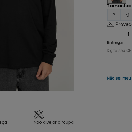
º
carteira
Tamanho
:
0
º
jaqueta
P
M
Provado
Não sei meu
peça
Não alvejar a roupa