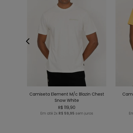
P
M
G
GG
ADICIONAR AO CARRINHO
AD
Camiseta Element M/c Blazin Chest
Cami
Snow White
R$
119
,
90
Em até
2
x
R$
59
,
95
sem juros
E