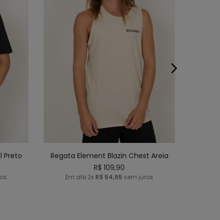
G
P
M
G
GG
NHO
ADICIONAR AO CARRINHO
 Preto
Regata Element Blazin Chest Areia
R$
109
,
90
os
Em até
2
x
R$
54
,
95
sem juros