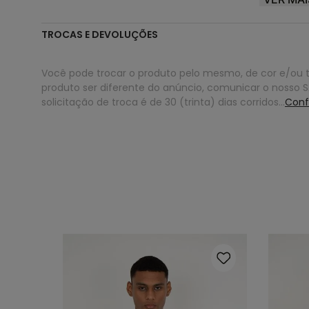
Element® |
POWER TO THE PLANET
⛰️🔥💧🍃
TROCAS E DEVOLUÇÕES
Você pode trocar o produto pelo mesmo, de cor e/ou 
produto ser diferente do anúncio, comunicar o nosso SA
solicitação de troca é de 30 (trinta) dias corridos...
Conf
G
NHO
el Cinza
ros