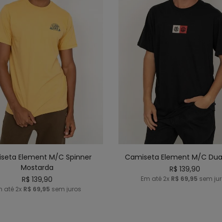
P
M
G
GG
P
M
G
G
ICIONAR AO CARRINHO
ADICIONAR AO CARRI
seta Element M/C Spinner
Camiseta Element M/C Dual
Mostarda
R$
139
,
90
R$
139
,
90
Em até
2
x
R$
69
,
95
sem jur
m até
2
x
R$
69
,
95
sem juros