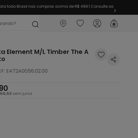
imeira vez aqui? Garanta
10% OFF
em sua 1ª compra
ocurando?
a Element M/L Timber The A
to
EF
:
E472A0056.02.00
90
66
,
63
sem juros