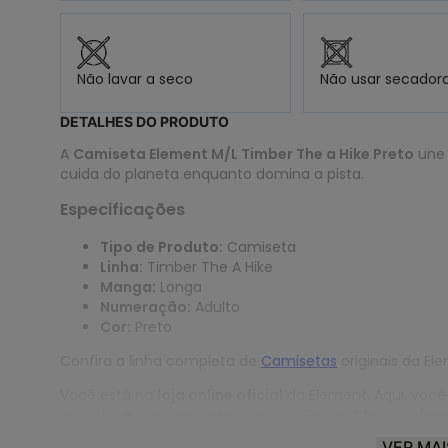
Não lavar a seco
Não usar secador
DETALHES DO PRODUTO
A
Camiseta Element M/L Timber The a Hike Preto
une 
cuida do planeta enquanto domina a pista.
Especificações
Tipo de Produto:
Camiseta
Linha:
Timber The A Hike
Manga:
Longa
Numeração:
Adulto
Cor:
Preto
Confira a linha completa de
Camisetas
originais da El
Você está na
loja online oficial
da Element. Aqui, você
garantia e compromisso que só a Element tem a ofere
VER MAI