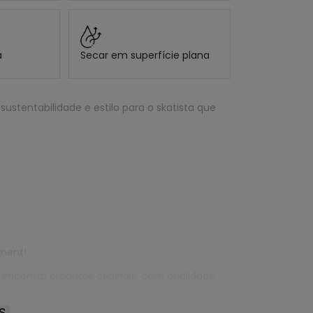
a
Secar em superfície plana
sustentabilidade e estilo para o skatista que
ement!
 encontra produtos originais, com qualidade,
cer!
S