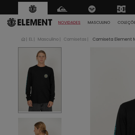
FRETE GRÁTIS
para tod
Regras
NOVIDADES
MASCULINO
COLEÇÕ
EL
Masculino
Camisetas
Camiseta Element M
1
2
3
4
5
6
7
8