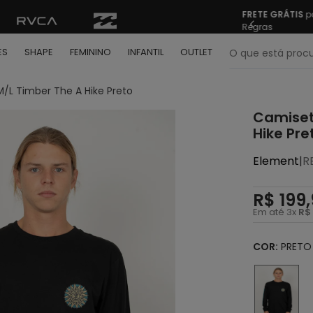
o Brasil nas compras acima de R$ 499 | Consulte as
Sua pr
O que está pr
ES
SHAPE
FEMININO
INFANTIL
OUTLET
/L Timber The A Hike Preto
termos mais buscados
Camiset
º
bone
Hike Pre
º
moletom
Element
|
R
º
camiseta
R$
199
,
º
regata
Em até
3
x
R$
º
calça
º
shape
COR:
PRETO
º
mochila
º
camisa