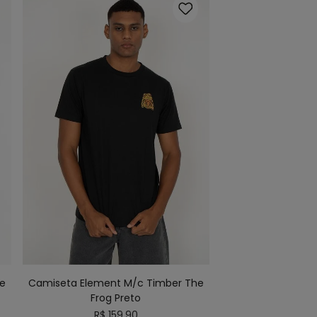
P
M
G
GG
ADICIONAR AO CARRINHO
e
Camiseta Element M/c Timber The
Frog Preto
R$
159
,
90