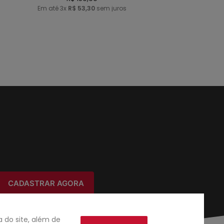
Em até
3
x
R$
53
,
30
sem juros
CADASTRAR AGORA
do site, além de