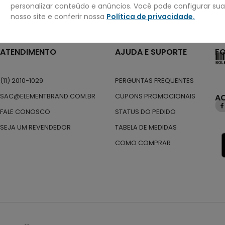
personalizar conteúdo e anúncios. Você pode configurar su
nosso site e conferir nossa
Política de privacidade
.
ATENDIMENTO
AJUDA E SUPORTE
F
(11) 2010-1029
PERGUNTAS FREQUENTES
SAC@ELEMENTBRAND.COM.BR
CUPONS PROMOCIONAIS
A
FALE CONOSCO
STATUS DO PEDIDO
SEJA UM REVENDEDOR
TABELA DE MEDIDAS
COMO COMPRAR