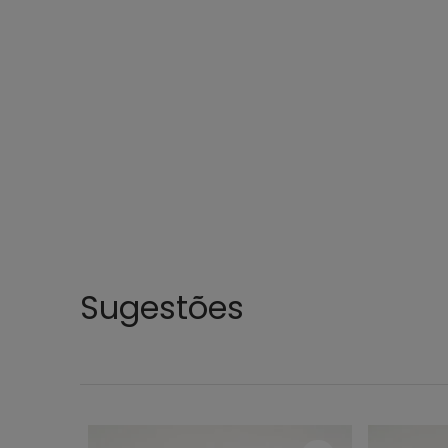
9
1
Sugestões