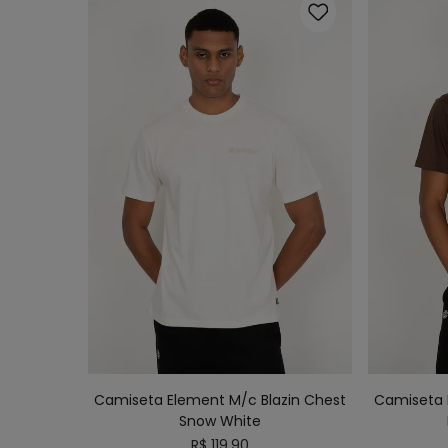
P
M
G
GG
ADICIONAR AO CARRINHO
ADICI
Camiseta Element M/c Blazin Chest
Camiseta 
Snow White
R$
119
,
90