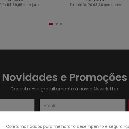
té
2
x
R$
59
,
95
sem juros
Em até
3
x
R$
63
,
30
sem juros
Novidades e Promoções
Cadastre-se gratuitamente à nossa Newsletter
Coletamos dados para melhorar o desempenho e segurança 