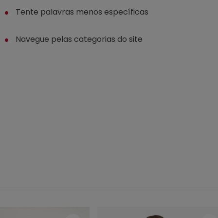
º
mochila
Tente palavras menos específicas
0
º
bermuda
Navegue pelas categorias do site