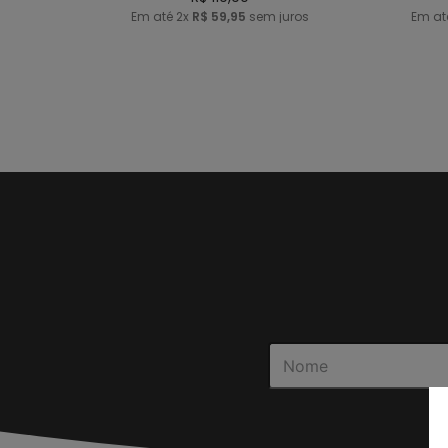
Em até
2
x
R$
59
,
95
sem juros
Em a