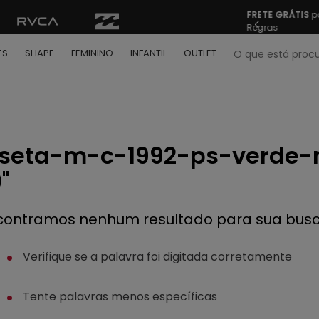
ÁTIS
para todo Brasil nas compras acima de R$ 499 | Consulte as
O que está pr
ES
SHAPE
FEMININO
INFANTIL
OUTLET
termos mais buscados
º
bone
seta-m-c-1992-ps-verde-m
º
moletom
0
º
camiseta
º
regata
contramos nenhum resultado para sua bus
º
calça
º
shape
Verifique se a palavra foi digitada corretamente
º
jaqueta
Tente palavras menos específicas
º
camisa