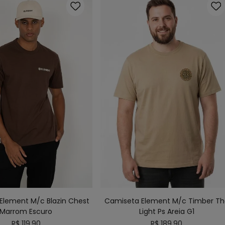
P
M
GG
G1
G2
G3
ONAR AO CARRINHO
ADICIONAR AO CARRINHO
Element M/c Blazin Chest
Camiseta Element M/c Timber Th
Marrom Escuro
Light Ps Areia G1
R$
119
,
90
R$
189
,
90