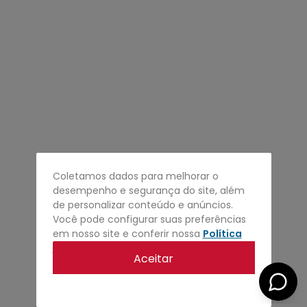
4
º
regata
5
º
calça
6
º
shape
7
º
jaqueta
8
º
camisa
9
º
mochila
10
º
bermuda
Coletamos dados para melhorar o
desempenho e segurança do site, além
de personalizar conteúdo e anúncios.
Você pode configurar suas preferências
em nosso site e conferir nossa
Política
de privacidade
.
Aceitar