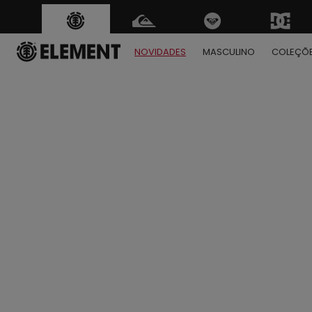
NOVIDADES
MASCULINO
COLEÇÕ
1
2
3
4
5
6
7
8