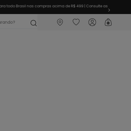
ra todo Brasil nas compras acima de R$ 499 | Consulte as
ocurando?