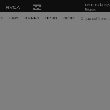
FRETE GRÁTIS
pa
Regras
O que está pr
ES
SHAPE
FEMININO
INFANTIL
OUTLET
termos mais buscados
º
bone
º
moletom
º
camiseta
º
regata
º
calça
º
shape
º
mochila
º
camisa