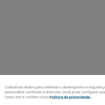
º
carteira
0
º
jaqueta
Coletamos dados para melhorar o desempenho e segurança 
personalizar conteúdo e anúncios. Você pode configurar su
nosso site e conferir nossa
Política de privacidade
.