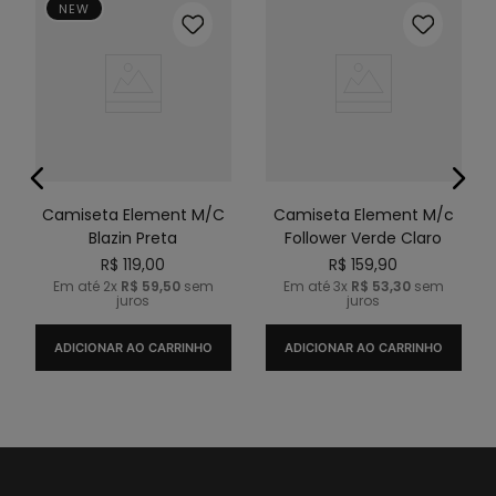
NEW
Camiseta Element M/C
Camiseta Element M/c
Blazin Preta
Follower Verde Claro
R$
119
,
00
R$
159
,
90
Em até
2
x
R$
59
,
50
sem
Em até
3
x
R$
53
,
30
sem
juros
juros
ADICIONAR AO CARRINHO
ADICIONAR AO CARRINHO