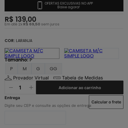
4
º
regata
OFERTAS EXCLUSIVAS NO APP
Baixe agora!
5
º
calça
R$
139
,
00
6
º
shape
Em até
2
x
R$
69
,
50
sem juros
7
º
jaqueta
COR:
LARANJA
8
º
camisa
9
º
mochila
Tamanho
:
P
10
º
carteira
P
M
G
GG
Provador Virtual
Tabela de Medidas
Adicionar ao carrinho
Calcular o frete