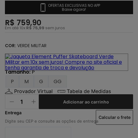
4
º
regata
OFERTAS EXCLUSIVAS NO APP
Baixe agora!
5
º
calça
R$
759
,
90
6
º
shape
Em até
10
x
R$
75
,
99
sem juros
7
º
mochila
8
º
camisa
COR:
VERDE MILITAR
9
º
carteira
10
º
jaqueta
Tamanho
:
P
P
M
G
GG
Provador Virtual
Tabela de Medidas
Adicionar ao carrinho
Calcular o frete