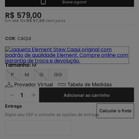
4
º
regata
Baixe agora!
5
º
calça
R$
579
,
00
Em até
10
x
R$
57
,
90
sem juros
6
º
shape
7
º
jaqueta
COR:
CAQUI
8
º
camisa
9
º
mochila
Tamanho
:
M
10
º
bermuda
P
M
G
GG
Provador Virtual
Tabela de Medidas
Adicionar ao carrinho
Calcular o frete