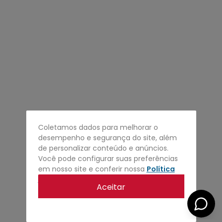
4
º
regata
5
º
calça
6
º
shape
7
º
mochila
8
º
camisa
9
º
jaqueta
10
º
bermuda
Coletamos dados para melhorar o
desempenho e segurança do site, além
de personalizar conteúdo e anúncios.
Você pode configurar suas preferências
em nosso site e conferir nossa
Política
de privacidade
.
Aceitar