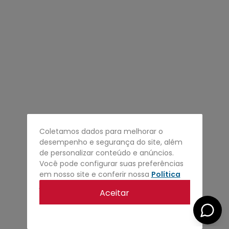
4
º
regata
5
º
calça
6
º
shape
7
º
mochila
8
º
camisa
9
º
carteira
10
º
jaqueta
Coletamos dados para melhorar o
desempenho e segurança do site, além
de personalizar conteúdo e anúncios.
Você pode configurar suas preferências
em nosso site e conferir nossa
Política
de privacidade
.
Aceitar