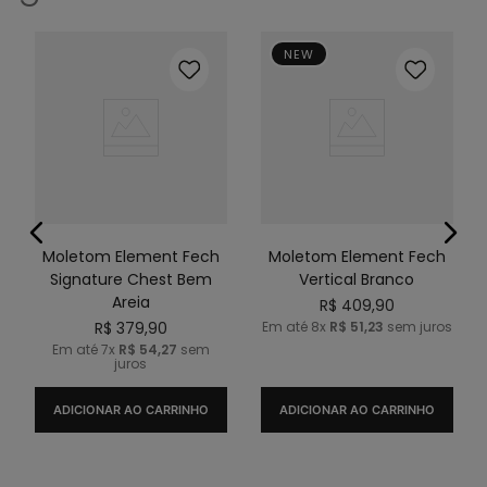
NEW
Moletom Element Fech
Moletom Element Fech
Signature Chest Bem
Vertical Branco
Areia
R$
409
,
90
R$
379
,
90
Em até
8
x
R$
51
,
23
sem juros
Em até
7
x
R$
54
,
27
sem
juros
ADICIONAR AO CARRINHO
ADICIONAR AO CARRINHO