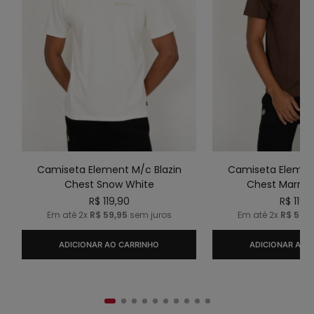
Camiseta Element M/c Blazin
Camiseta Element
Chest Snow White
Chest Marrom
R$
119
,
90
R$
119
,
9
Em até
2
x
R$
59
,
95
sem juros
Em até
2
x
R$
59
,
9
ADICIONAR AO CARRINHO
ADICIONAR AO 