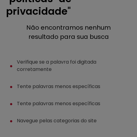
4
º
regata
privacidade
5
º
calça
6
º
shape
Não encontramos nenhum
7
º
mochila
resultado para sua busca
8
º
camisa
9
º
jaqueta
Verifique se a palavra foi digitada
10
º
bermuda
corretamente
Tente palavras menos específicas
Tente palavras menos específicas
Navegue pelas categorias do site