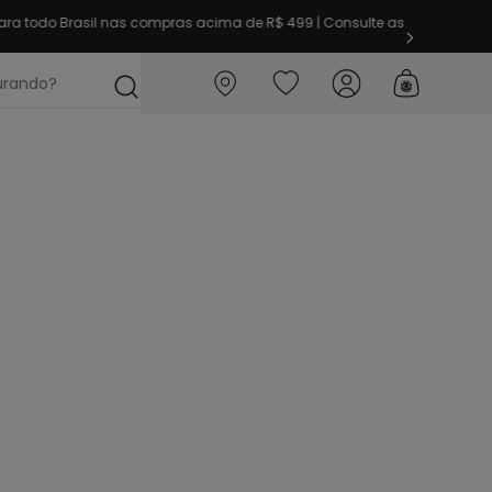
ra todo Brasil nas compras acima de R$ 499 | Consulte as
ocurando?