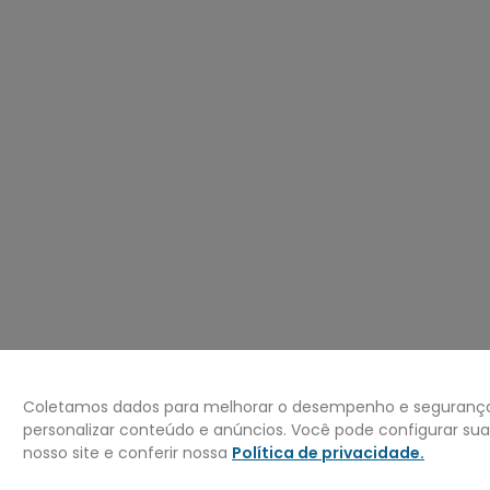
º
jaqueta
0
º
bermuda
Coletamos dados para melhorar o desempenho e segurança 
personalizar conteúdo e anúncios. Você pode configurar su
nosso site e conferir nossa
Política de privacidade
.