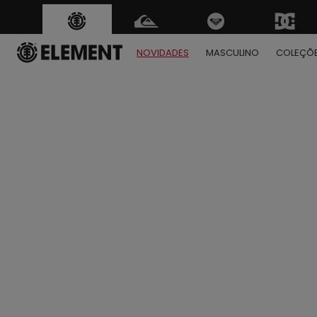
NOVIDADES
MASCULINO
COLEÇÕ
1
2
3
4
5
6
7
8