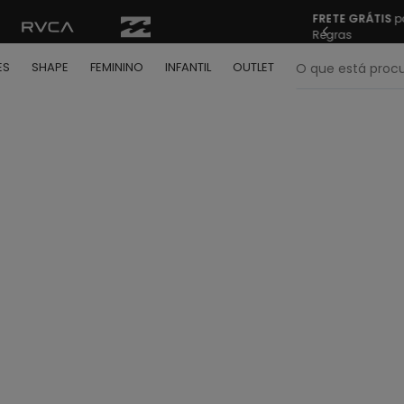
FRETE GRÁTIS
pa
Regras
O que está pr
ES
SHAPE
FEMININO
INFANTIL
OUTLET
termos mais buscados
º
bone
º
camiseta
º
moletom
º
regata
º
calça
º
shape
º
mochila
º
camisa