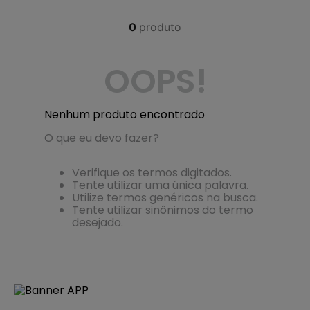
4
º
regata
0
produto
5
º
calça
6
º
shape
OOPS!
7
º
mochila
8
º
camisa
Nenhum produto encontrado
9
º
jaqueta
O que eu devo fazer?
10
º
bermuda
Verifique os termos digitados.
Tente utilizar uma única palavra.
Utilize termos genéricos na busca.
Tente utilizar sinônimos do termo
desejado.