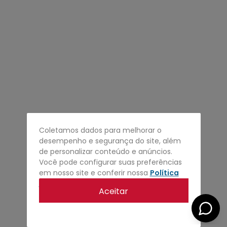
4
º
regata
5
º
calça
6
º
shape
7
º
mochila
8
º
camisa
9
º
jaqueta
10
º
bermuda
Coletamos dados para melhorar o
desempenho e segurança do site, além
de personalizar conteúdo e anúncios.
Você pode configurar suas preferências
em nosso site e conferir nossa
Política
de privacidade
.
Aceitar