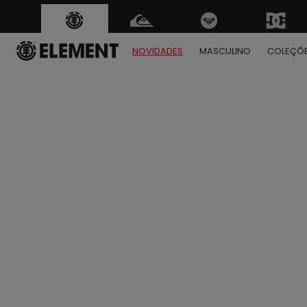
NOVIDADES
MASCULINO
COLEÇÕ
1
2
3
4
5
6
7
8