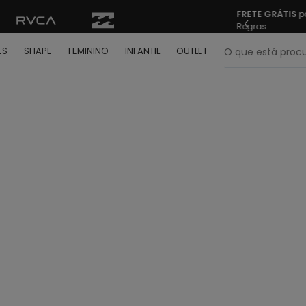
FRETE GRÁTIS
pa
Regras
O que está pr
ES
SHAPE
FEMININO
INFANTIL
OUTLET
termos mais buscados
º
bone
º
moletom
º
camiseta
º
regata
º
calça
º
shape
º
jaqueta
º
camisa