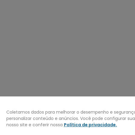
º
mochila
0
º
bermuda
Coletamos dados para melhorar o desempenho e segurança 
personalizar conteúdo e anúncios. Você pode configurar su
nosso site e conferir nossa
Política de privacidade
.