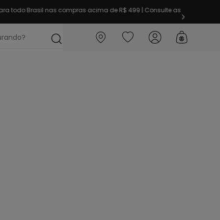
ra todo Brasil nas compras acima de R$ 499 | Consulte as
ocurando?