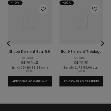
-40%
-20%
Shape Element Boar 8.6
Boné Element Treelogo
R$
449
,
00
R$
149
,
00
R$
269
,
40
R$
119
,
20
Em até
5
x
R$
53
,
88
sem
Em até
2
x
R$
59
,
60
sem
juros
juros
ADICIONAR AO CARRINHO
ADICIONAR AO CARRINHO