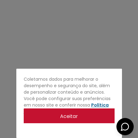
4
º
regata
5
º
calça
6
º
shape
7
º
mochila
8
º
camisa
9
º
carteira
10
º
jaqueta
Coletamos dados para melhorar o
desempenho e segurança do site, além
de personalizar conteúdo e anúncios.
Você pode configurar suas preferências
em nosso site e conferir nossa
Política
de privacidade
.
Aceitar