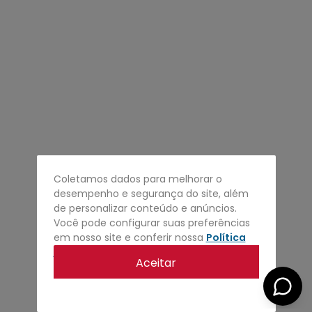
4
º
regata
5
º
calça
6
º
shape
7
º
jaqueta
8
º
camisa
9
º
mochila
10
º
bermuda
Coletamos dados para melhorar o
desempenho e segurança do site, além
de personalizar conteúdo e anúncios.
Você pode configurar suas preferências
em nosso site e conferir nossa
Política
de privacidade
.
Aceitar