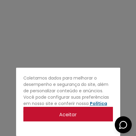
4
º
regata
5
º
calça
6
º
shape
7
º
mochila
8
º
camisa
9
º
carteira
10
º
jaqueta
Coletamos dados para melhorar o
desempenho e segurança do site, além
de personalizar conteúdo e anúncios.
Você pode configurar suas preferências
em nosso site e conferir nossa
Política
de privacidade
.
Aceitar