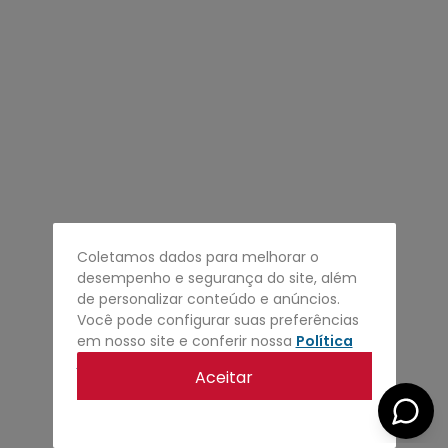
4
º
regata
5
º
calça
6
º
shape
7
º
mochila
8
º
camisa
9
º
carteira
10
º
jaqueta
Coletamos dados para melhorar o
desempenho e segurança do site, além
de personalizar conteúdo e anúncios.
Você pode configurar suas preferências
em nosso site e conferir nossa
Política
de privacidade
.
Aceitar