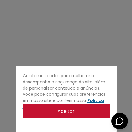
4
º
regata
5
º
calça
6
º
shape
7
º
mochila
8
º
camisa
9
º
carteira
10
º
jaqueta
Coletamos dados para melhorar o
desempenho e segurança do site, além
de personalizar conteúdo e anúncios.
Você pode configurar suas preferências
em nosso site e conferir nossa
Política
de privacidade
.
Aceitar