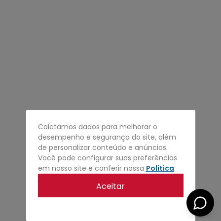
4
º
regata
5
º
calça
6
º
shape
7
º
mochila
8
º
camisa
9
º
jaqueta
10
º
bermuda
Coletamos dados para melhorar o
desempenho e segurança do site, além
de personalizar conteúdo e anúncios.
Você pode configurar suas preferências
em nosso site e conferir nossa
Política
de privacidade
.
Aceitar