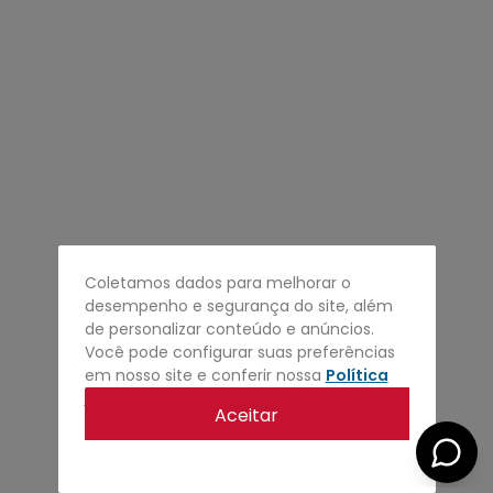
4
º
regata
5
º
calça
6
º
shape
7
º
mochila
8
º
camisa
9
º
carteira
10
º
jaqueta
Coletamos dados para melhorar o
desempenho e segurança do site, além
de personalizar conteúdo e anúncios.
Você pode configurar suas preferências
em nosso site e conferir nossa
Política
de privacidade
.
Aceitar