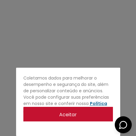
4
º
regata
5
º
calça
6
º
shape
7
º
jaqueta
8
º
camisa
9
º
mochila
10
º
carteira
Coletamos dados para melhorar o
desempenho e segurança do site, além
de personalizar conteúdo e anúncios.
Você pode configurar suas preferências
em nosso site e conferir nossa
Política
de privacidade
.
Aceitar