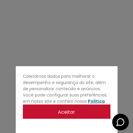
4
º
regata
5
º
calça
6
º
shape
7
º
jaqueta
8
º
camisa
9
º
mochila
10
º
bermuda
Coletamos dados para melhorar o
desempenho e segurança do site, além
de personalizar conteúdo e anúncios.
Você pode configurar suas preferências
em nosso site e conferir nossa
Política
de privacidade
.
Aceitar