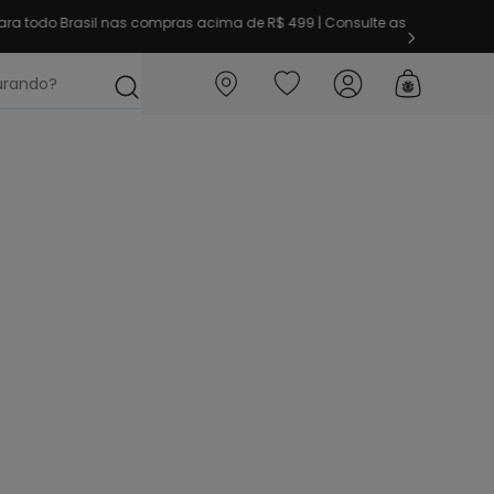
ra todo Brasil nas compras acima de R$ 499 | Consulte as
ocurando?