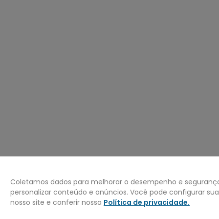
º
jaqueta
0
º
bermuda
Coletamos dados para melhorar o desempenho e segurança 
personalizar conteúdo e anúncios. Você pode configurar su
nosso site e conferir nossa
Política de privacidade
.