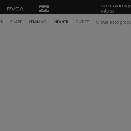
FRETE GRÁTIS
pa
Regras
O que está pr
ES
SHAPE
FEMININO
INFANTIL
OUTLET
termos mais buscados
º
bone
º
camiseta
º
moletom
º
regata
º
calça
º
shape
º
mochila
º
camisa