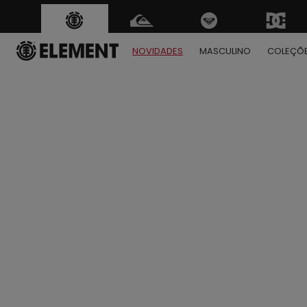
NOVIDADES
MASCULINO
COLEÇÕ
1
2
3
4
5
6
7
8