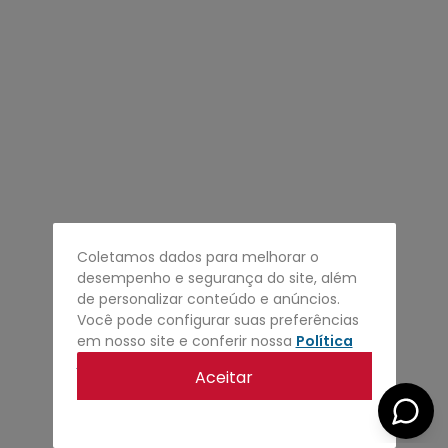
4
º
regata
5
º
calça
6
º
shape
7
º
jaqueta
8
º
camisa
9
º
mochila
10
º
bermuda
Coletamos dados para melhorar o
desempenho e segurança do site, além
de personalizar conteúdo e anúncios.
Você pode configurar suas preferências
em nosso site e conferir nossa
Política
de privacidade
.
Aceitar