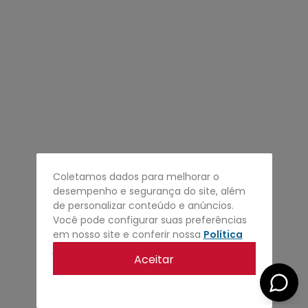
4
º
regata
5
º
calça
6
º
shape
7
º
jaqueta
8
º
camisa
9
º
mochila
10
º
bermuda
Coletamos dados para melhorar o
desempenho e segurança do site, além
de personalizar conteúdo e anúncios.
Você pode configurar suas preferências
em nosso site e conferir nossa
Política
de privacidade
.
Aceitar