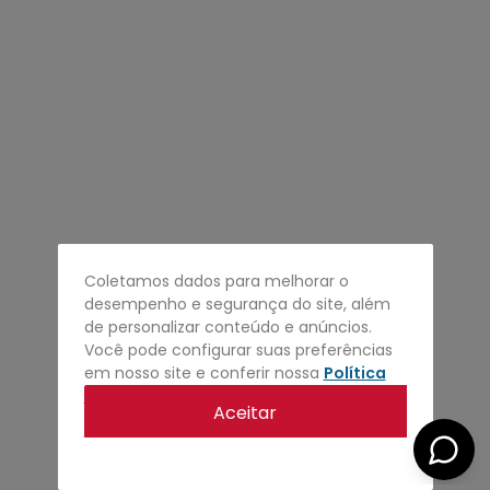
4
º
regata
5
º
calça
6
º
shape
7
º
mochila
8
º
camisa
9
º
jaqueta
10
º
bermuda
Coletamos dados para melhorar o
desempenho e segurança do site, além
de personalizar conteúdo e anúncios.
Você pode configurar suas preferências
em nosso site e conferir nossa
Política
de privacidade
.
Aceitar