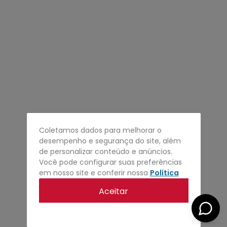
4
º
regata
5
º
calça
6
º
shape
7
º
jaqueta
8
º
camisa
9
º
mochila
10
º
bermuda
Coletamos dados para melhorar o
desempenho e segurança do site, além
de personalizar conteúdo e anúncios.
Você pode configurar suas preferências
em nosso site e conferir nossa
Política
de privacidade
.
Aceitar