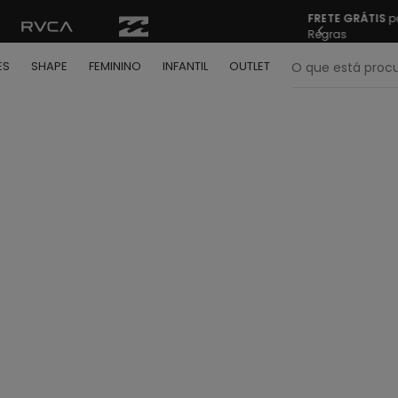
FRETE GRÁTIS
pa
Regras
O que está pr
ES
SHAPE
FEMININO
INFANTIL
OUTLET
termos mais buscados
º
bone
º
moletom
º
camiseta
º
regata
º
calça
º
shape
º
jaqueta
º
camisa