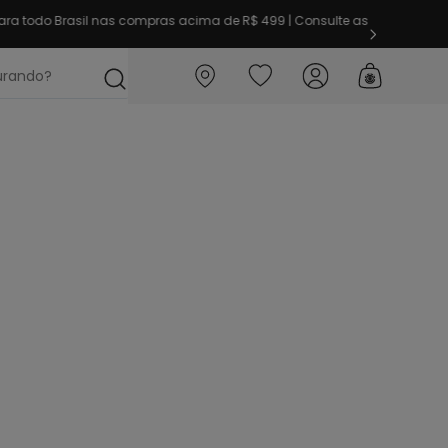
ra todo Brasil nas compras acima de R$ 499 | Consulte as
ocurando?