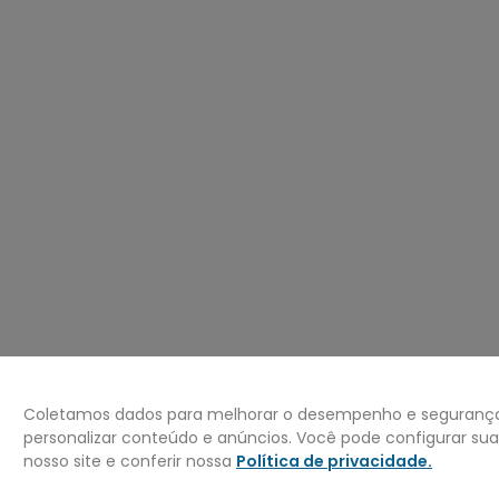
º
mochila
0
º
bermuda
Coletamos dados para melhorar o desempenho e segurança 
personalizar conteúdo e anúncios. Você pode configurar su
nosso site e conferir nossa
Política de privacidade
.