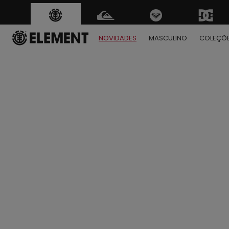
NOVIDADES
MASCULINO
COLEÇÕ
1
2
3
4
5
6
7
8