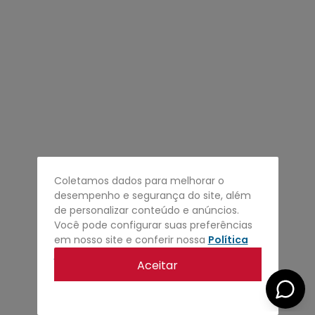
4
º
regata
5
º
calça
6
º
shape
7
º
mochila
8
º
camisa
9
º
jaqueta
10
º
bermuda
Coletamos dados para melhorar o
desempenho e segurança do site, além
de personalizar conteúdo e anúncios.
Você pode configurar suas preferências
em nosso site e conferir nossa
Política
de privacidade
.
Aceitar