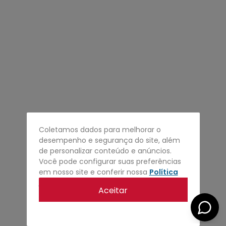
4
º
regata
5
º
calça
6
º
shape
7
º
mochila
8
º
camisa
9
º
carteira
10
º
jaqueta
Coletamos dados para melhorar o
desempenho e segurança do site, além
de personalizar conteúdo e anúncios.
Você pode configurar suas preferências
em nosso site e conferir nossa
Política
de privacidade
.
Aceitar