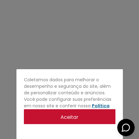
4
º
regata
5
º
calça
6
º
shape
7
º
mochila
8
º
camisa
9
º
jaqueta
10
º
bermuda
Coletamos dados para melhorar o
desempenho e segurança do site, além
de personalizar conteúdo e anúncios.
Você pode configurar suas preferências
em nosso site e conferir nossa
Política
de privacidade
.
Aceitar